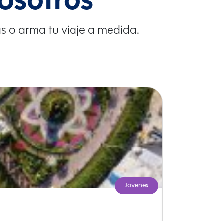
osotros
as o arma tu viaje a medida.
Jovenes
Dubai, Mi