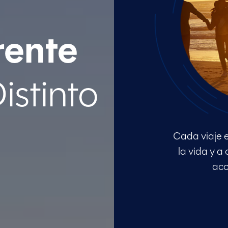
rente
istinto
Cada viaje e
la vida y a
aco