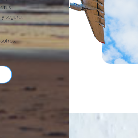
s tus
 y segura.
sotros.