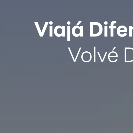
Viajá Dife
Volvé D