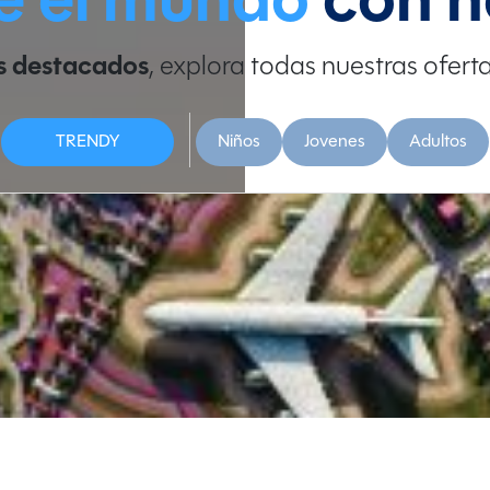
é el mundo
con n
s destacados
, explora todas nuestras ofert
TRENDY
Niños
Jovenes
Adultos