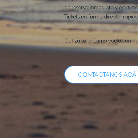
de reserva inmediata y emitimo
Tíckets en forma directa, rápida
Cotizá tu próximo vuelo con no
CONTACTANOS ACÁ