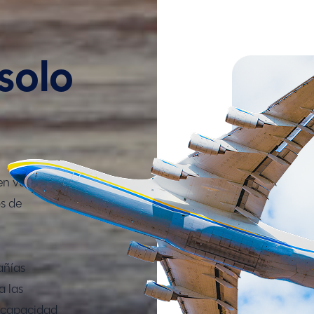
solo
en vuelos
s de
añías
a las
n capacidad