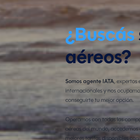
¿Buscás
aéreos?
Somos agente IATA
, expertos 
internacionales y nos ocupamo
conseguirte tu mejor opción.
Operamos con todas las comp
aéreas del mundo, accedemos 
mejores tarifas disponibles co