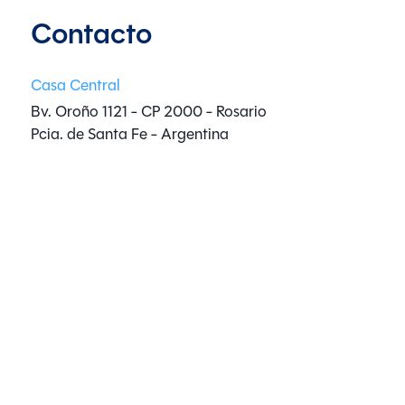
Contacto
Casa Central
Bv. Oroño 1121 - CP 2000 - Rosario
Pcia. de Santa Fe - Argentina
Whatsapp:
+54 9 3413 40-2306
Mail:
info@aucklandturismo.com
Sucursales
Social
Legales