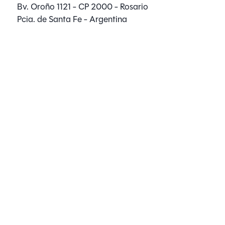
Bv. Oroño 1121 - CP 2000 - Rosario
Pcia. de Santa Fe - Argentina
Whatsapp:
+54 9 3413 40-2306
Mail:
info@aucklandturismo.com
Sucursales
Social
Legales