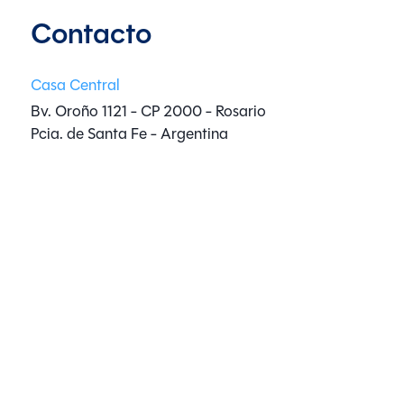
Contacto
Casa Central
Bv. Oroño 1121 - CP 2000 - Rosario
Pcia. de Santa Fe - Argentina
Whatsapp:
+54 9 3413 40-2306
Mail:
info@aucklandturismo.com
Sucursales
Social
Legales