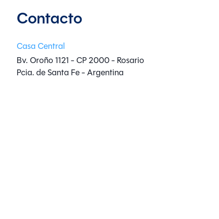
Contacto
Casa Central
Bv. Oroño 1121 - CP 2000 - Rosario
Pcia. de Santa Fe - Argentina
Whatsapp:
+54 9 3413 40-2306
Mail:
info@aucklandturismo.com
Sucursales
Social
Legales